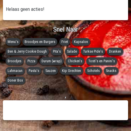
Helaas geen acties!
Snel Naar
Menu's
Broodjes en Burgers
Friet
Kapsalon
Ben & Jerry Cookie Dough
Pita's
Salade
Turkse Pide's
Dranken
Broodjes
Pizza
Durum (wrap)
Chicken's
Tosti's en Panini's
Lahmacun
Pasta's
Sauzen
Kip Grechten
Schotels
Snacks
Doner Box
,